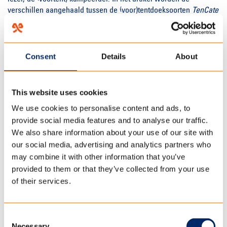
verschillen aangehaald tussen de (voor)tentdoeksoorten
TenCate
All Season Touring
en
TenCate All Season Residential
, wanneer
voor welk doek te kiezen? Van ruwdoek tot voortentdoek komt
aan bod. Daarnaast wordt het
digitaal bedrukken
van tentdoek
beschreven en worden de diverse functionaliteiten van de
Consent
Details
About
tentdoeken besproken terwijl de lezer geïnformeerd wordt over
wat er zoal in het laboratorium getest wordt.
This website uses cookies
Tevens is er een informatief artikel over TenCate Outdoor Fabrics
verschenen in de Kampeer en Caravan Kampioen van afgelopen
We use cookies to personalise content and ads, to
maart (2019). Waarin het TenCate tentdoek productieproces
provide social media features and to analyse our traffic.
wordt beschreven als wetenschap. Ook dit artikel richt zich op
We also share information about your use of our site with
het onderscheid tussen de verschillende tentdoeken. Daarbij
our social media, advertising and analytics partners who
komen zaken aan de orde als trek- en scheursterkte, de
may combine it with other information that you’ve
functionaliteit van de coating en de wijze waarop dit
getest
provided to them or that they’ve collected from your use
wordt.
of their services.
Lees hier de twee artikelen online
ACSI januari 2019
Consent
KCK maart 2019
Necessary