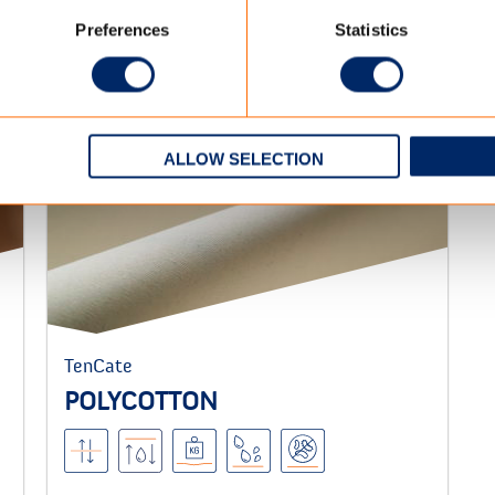
r daken en structuren die intensief en langdurig worden
Preferences
Statistics
kelijk schoon te maken en milieuvriendelijk.
ALLOW SELECTION
TenCate
POLYCOTTON