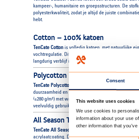
kampeer‑, humanitaire en groepsstructuren. De stofke
polyesterkwaliteit, zodat je altijd de juiste combin
hebt.
Cotton – 100% katoen
TenCate Cotton
is volledig katoen, met natuurlijke 
vochtregulatie. Dit klassieke materiaal is robuust e
langdurig verblijf in spannende omgevingen.
Polycotton – mix van polyester en
Consent
TenCate Polycotton
(50/50) combineert het beste va
duurzaamheid en sterkte van polyester. Verkrijgbaar 
(±280 g/m²) met water-, schimmel- en vuilafwerende f
This website uses cookies
veelvuldig gebruikt en vervoerd worden.
We use cookies to personalis
information about your use of
All Season Touring – gecoate polye
other information that you’ve
TenCate All Season Touring
is een lichtgewicht maar
acrylaatcoating. De WR‑200 (±200 g/m², 60 cm waterko