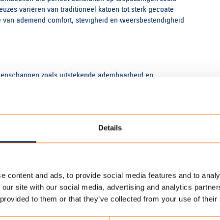
uzes variëren van traditioneel katoen tot sterk gecoate
atie van ademend comfort, stevigheid en weersbestendigheid
eigenschappen zoals uitstekende adem­baarheid en
n geeft tenten een aangenaam binnenklimaat, ideaal voor
 katoen
Details
n twee werelden: de ademende zachtheid van katoen en de
in zware kwaliteiten zoals KA‑46 (±420 g/m²) en KA‑10
inishen. Ideaal voor groeps- en humanitaire tenten die
e content and ads, to provide social media features and to analy
 our site with our social media, advertising and analytics partn
sterkwaliteit
 provided to them or that they’ve collected from your use of their
 sterk doek van 100% polyester met microporeuze
lom) is perfect voor wanden en luifels, terwijl de robuustere