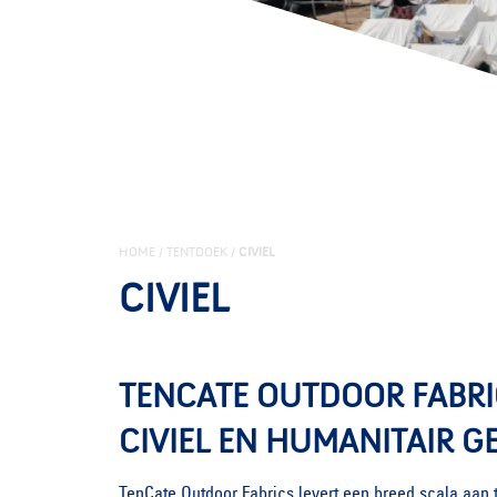
HOME
/
TENTDOEK
/
CIVIEL
CIVIEL
TENCATE OUTDOOR FABRIC
CIVIEL EN HUMANITAIR G
TenCate Outdoor Fabrics levert een breed scala aan 