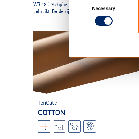
Consent
WR‑18 (±260 g/m², 85 cm waterkolom) geschikt is voo
Necessary
Selection
gebruikt. Beide zijn waterdicht, weersbestendig, mak
TenCate
COTTON