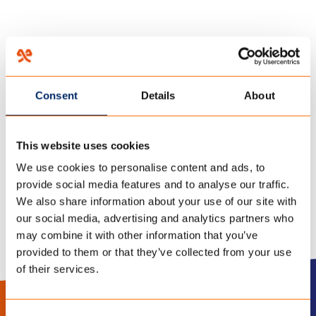
HOME
/
DE TENT (EN HET HOOFD) KOELHOUDEN: 4 TIPS VOOR KAMPEREN IN DE
ZOMER!
/
Consent
Details
About
20 januari 2023
DE WAARD TARP
This website uses cookies
We use cookies to personalise content and ads, to
provide social media features and to analyse our traffic.
We also share information about your use of our site with
our social media, advertising and analytics partners who
may combine it with other information that you’ve
provided to them or that they’ve collected from your use
of their services.