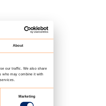
About
se our traffic. We also share
ers who may combine it with
 services.
k. Dit doek is
solute must is
terkolom kenmerkt
Marketing