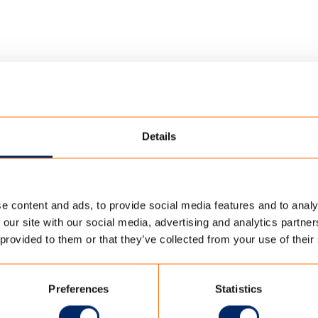
Details
00
e content and ads, to provide social media features and to analy
 our site with our social media, advertising and analytics partn
 provided to them or that they’ve collected from your use of their
it is een uiterst robuust en waterdicht polyester doe
ld voor situaties waarin waterbestendigheid een ab
r grote schermen, in de horeca. Naast een hoge wa
Preferences
Statistics
r een hoge UPF factor.