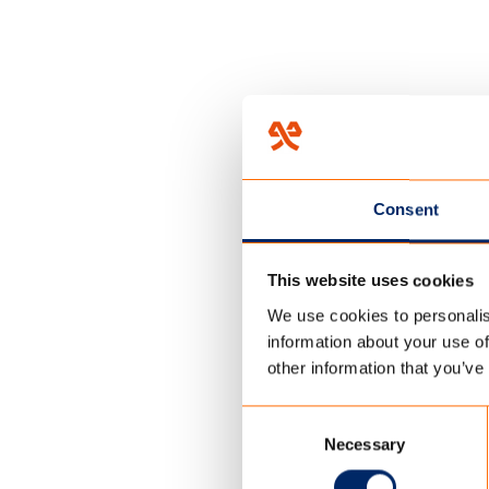
Consent
HOME
/
PRODUCTEN
/
WR-3
This website uses cookies
WR-300
We use cookies to personalis
information about your use of
other information that you’ve
De WR-300 kwalite
speciaal ontwikke
Consent
bijvoorbeeld voo
Necessary
Selection
het doek zich doo