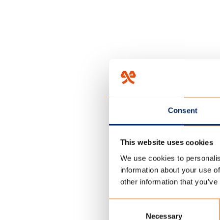
Consent
HOME
/
PRODUCTEN
/
FR-1 
FR-1 coat
This website uses cookies
We use cookies to personalis
Robuust, vlamver
information about your use of
zorgt voor een ex
other information that you’ve
binnen- en buite
Consent
Necessary
Selection
PPAN-fr/CV/PVA