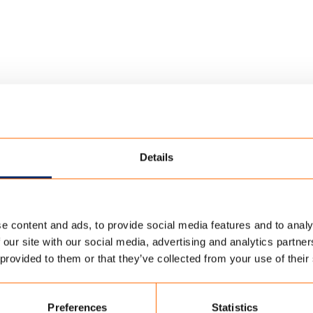
Details
COATED
ed
e content and ads, to provide social media features and to analy
tragend, ademend, vochtregulerend en duurzaam. D
 our site with our social media, advertising and analytics partn
tra bescherming. Beschikbaar met een verschillende
 provided to them or that they’ve collected from your use of their
nkant.
Preferences
Statistics
-fr/PVA