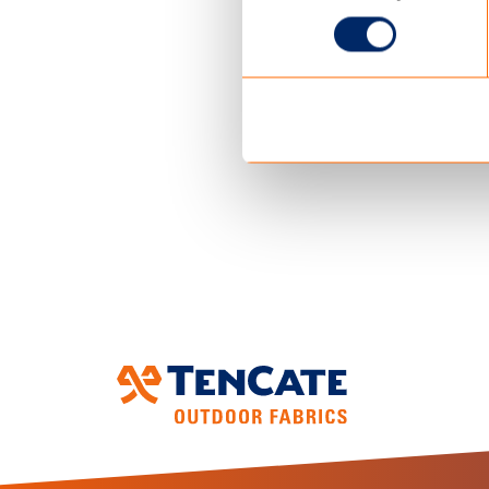
480 gr/m2
60 cm waterkol
Finish: water-, 
DOWNLOAD HIER