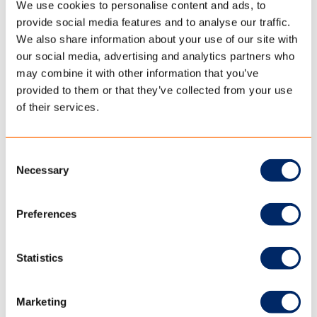
We use cookies to personalise content and ads, to
perfect is voor professionals die in uitdagende omstandigheden
werken.
provide social media features and to analyse our traffic.
We also share information about your use of our site with
our social media, advertising and analytics partners who
may combine it with other information that you’ve
TenCate Outdoor Fabrics Polycotton Coated: de perfecte mix van
katoen en polyester!
provided to them or that they’ve collected from your use
of their services.
Voor wie op zoek is naar een combinatie van natuurlijke
eigenschappen en moderne technologie, is de
Polycotton
Coated
de ideale keuze. Deze stof combineert de ademende en
Consent
vochtregulerende eigenschappen van katoen met de sterkte en
Necessary
Selection
duurzaamheid van polyester.
Gewicht en Breedte:
Preferences
De Polycotton Coated heeft een gewicht van 440 g/m² en een
breedte van 202 cm. Dit maakt het doek stevig en geschikt voor
Statistics
intensief gebruik, terwijl het toch flexibel genoeg blijft voor
verschillende toepassingen zoals glamping tenten en tipi
tenten.
Marketing