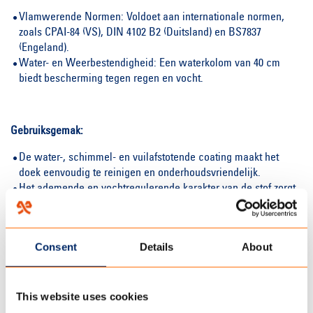
Vlamwerende Normen: Voldoet aan internationale normen,
zoals CPAI-84 (VS), DIN 4102 B2 (Duitsland) en BS7837
(Engeland).
Water- en Weerbestendigheid: Een waterkolom van 40 cm
biedt bescherming tegen regen en vocht.
Gebruiksgemak:
De water-, schimmel- en vuilafstotende coating maakt het
doek eenvoudig te reinigen en onderhoudsvriendelijk.
Het ademende en vochtregulerende karakter van de stof zorgt
voor extra comfort in verschillende klimaten.
Ideaal voor professioneel gebruik, zoals voor glamping tenten,
legertenten en andere veeleisende outdoor-toepassingen.
Consent
Details
About
De Campshield Coated is een robuust en innovatief product dat
This website uses cookies
veiligheid, comfort en duurzaamheid combineert, waardoor het