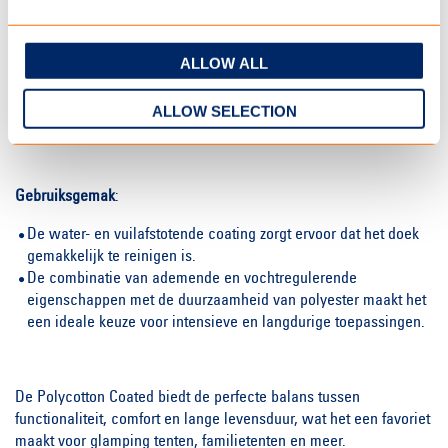
Weerstand en Duurzaamheid:
ALLOW ALL
Weer- en Waterbestendigheid: Met een waterkolom van 45 cm
is de stof uitstekend bestand tegen regen en andere
ALLOW SELECTION
weersinvloeden.
Gebruiksgemak
:
De water- en vuilafstotende coating zorgt ervoor dat het doek
gemakkelijk te reinigen is.
De combinatie van ademende en vochtregulerende
eigenschappen met de duurzaamheid van polyester maakt het
een ideale keuze voor intensieve en langdurige toepassingen.
De Polycotton Coated biedt de perfecte balans tussen
functionaliteit, comfort en lange levensduur, wat het een favoriet
maakt voor glamping tenten, familietenten en meer.