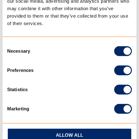
our social media, advertising and analytics partners who
Kan de tent afgesloten blijven indien we enige tijd
may combine it with other information that you’ve
provided to them or that they’ve collected from your use
niet in de tent verblijven?
of their services.
FAQ REINIGEN
Consent
Necessary
Selection
Vlekken verwijderen ongecoat doek
Preferences
Sterk verontreinigd ongecoat doek
Statistics
Vlekken verwijderen gecoat doek
Marketing
Sterk verontreinigd gecoat doek
Er zit schimmel in de tent, hoe kan dat worden
ALLOW ALL
schoongemaakt?