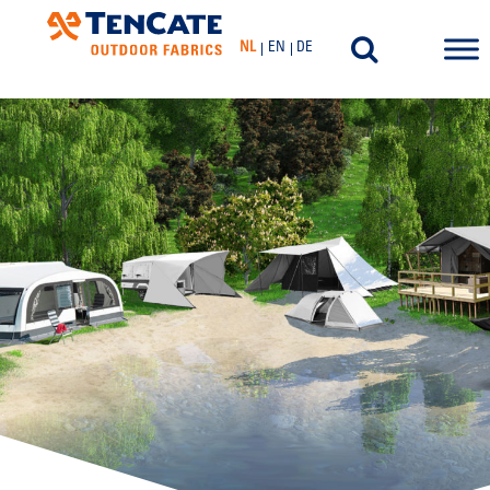
NL
EN
DE