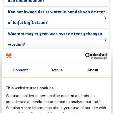
dan onderhouden?
Kan het kwaad dat er water in het dak van de tent
of luifel blijft staan?
Waarom mag er geen was over de tent gehangen
worden?
FAQ OPBERGEN
Consent
Details
About
Kan ik mijn voortent gewoon in de caravan
This website uses cookies
opslaan?
We use cookies to personalise content and ads, to
provide social media features and to analyse our traffic.
Kan ik mijn tent nat opbergen?
We also share information about your use of our site with