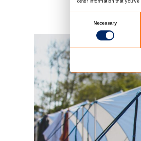
other information that you’ve
Originals wil op deze 
De eerste volgende Blue
Consent
Open’ op Vlieland.
Necessary
Selection
Meer weten over Blue