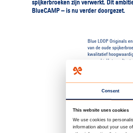
spijkerbroeken zijn verwerkt. Dit ambit
BlueCAMP – is nu verder doorgezet.
Blue LOOP Originals en
van de oude spijkerbroe
kwalitatief hoogwaardi
gemaakt. Het resultaat:
op één van de mooiste 
in de zomer van 2016 h
In 2017 ontwikkelt Blue
overnachten in de BlueC
Consent
tweepersoonstenten. Du
grondzeil dat voor 100%
combineert met duurza
This website uses cookies
Duurzaamheid, beleving 
We use cookies to personalis
“BlueCamp streeft naar
information about your use of
Blue LOOP Originals. Di