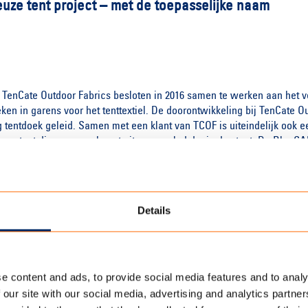
ieuze tent project – met de toepasselijke naam
 TenCate Outdoor Fabrics besloten in 2016 samen te werken aan het 
ken in garens voor het tenttextiel. De doorontwikkeling bij TenCate Ou
g tentdoek geleid. Samen met een klant van TCOF is uiteindelijk ook 
 een tent die voor een kwart uit gerecycled denim bestaat. De BlueC
plekken in Nederland: de Waddeneilanden. Texel, Terschelling en ze
et decor voor het duurzame onderkomen van Blue LOOP Originals.
 LOOP Originals zich verder. Waar afgelopen jaar een select groepje f
AMP tent, bestaat het kampement dit jaar uit zesentwintig comfortabe
Details
urzaam overnachten in tenten, waarin acht versleten spijkerbroeken 
 bestaat uit gerecycled materiaal. Een ecologisch overnachtingsconce
amheid.
en vrije tijd
e content and ads, to provide social media features and to analy
 maximaal comfort met een minimale, ecologische voetafdruk.”, aldu
 our site with our social media, advertising and analytics partn
t zorgt voor een mooie combinatie van duurzaamheid, beleving en vrij