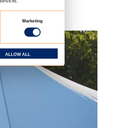
 services.
festival ‘Into The Great
Marketing
ALLOW ALL