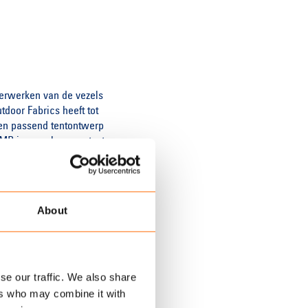
verwerken van de vezels
tdoor Fabrics heeft tot
een passend tentontwerp
AMP is vervolgens getest
lfs Rottumeroog waren
estivalbezoekers al kon
le, full weatherproof
About
zijn verwerkt en een
pt dat comfort en rust
se our traffic. We also share
s Ron van de Wiel van
ers who may combine it with
e tijd. Blue LOOP