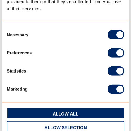
provided to them or that they’ve collected from your use
of their services.
Consent
FALTWOHNWAGEN
Necessary
Selection
Die meisten Faltwohnwagen-Hersteller verwenden
Preferences
spezielles Gewebe von TenCate Outdoor Fabrics, denn es
steht für umfangreiche Kenntnisse und jahrzehntelange
Erfahrung.
Statistics
LESEN SIE MEHR
Marketing
ALLOW ALL
ALLOW SELECTION