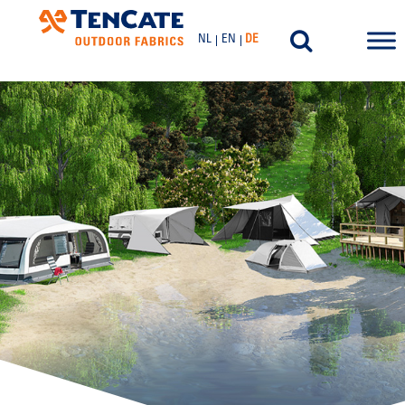
NL
EN
DE