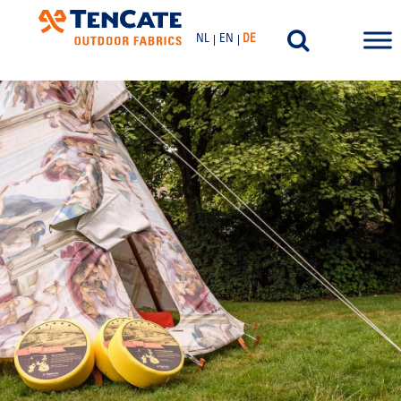
NL
EN
DE