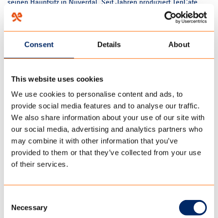
seinen Hauptsitz in Nijverdal. Seit Jahren produziert TenCate
Outdoor Fabrics das bekannte Zelt- und Sonnenschutzgewebe
an der P.C. Stamstraat 19 im niederländischen Nijverdal. Tel. +31
(0) 548 633 888.
Consent
Details
About
This website uses cookies
We use cookies to personalise content and ads, to
provide social media features and to analyse our traffic.
We also share information about your use of our site with
our social media, advertising and analytics partners who
may combine it with other information that you’ve
Arbeiten bei
provided to them or that they’ve collected from your use
TenCate Outdoor
of their services.
Fabrics
Consent
Necessary
Selection