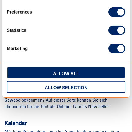
Preferences
Statistics
Vertriebspartner
Marketing
ALLOW ALL
NACHRICHTEN
ALLOW SELECTION
Möchten Sie Nachrichten über TenCate Outdoor Fabrics
Gewebe bekommen? Auf dieser Seite können Sie sich
abonnieren für die TenCate Outdoor Fabrics Newsletter
Kalender