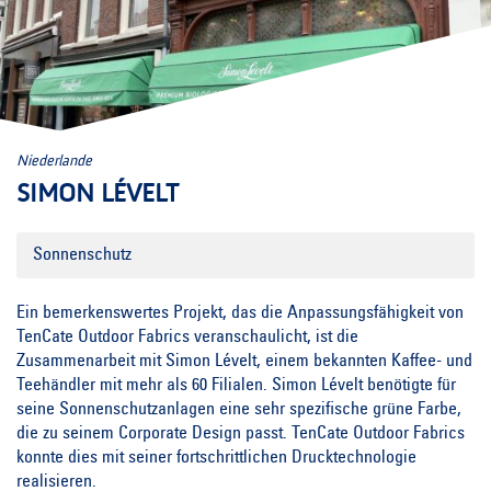
Niederlande
SIMON LÉVELT
Sonnenschutz
Ein
bemerkenswertes
Projekt,
das
die
Anpassungsfähigkeit
von
TenCate
Outdoor
Fabrics
veranschaulicht,
ist
die
Zusammenarbeit
mit
Simon
Lévelt,
einem
bekannten
Kaffee-
und
Teehändler
mit
mehr
als
60
Filialen.
Simon
Lévelt
benötigte
für
seine
Sonnenschutzanlagen
eine
sehr
spezifische
grüne
Farbe,
die
zu
seinem
Corporate
Design
passt.
TenCate
Outdoor
Fabrics
konnte
dies
mit
seiner
fortschrittlichen
Drucktechnologie
realisieren.