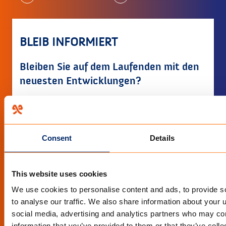
BLEIB INFORMIERT
Bleiben Sie auf dem Laufenden mit den
neuesten Entwicklungen?
Abonnieren Sie den Newsletters
Consent
Details
This website uses cookies
We use cookies to personalise content and ads, to provide s
QUICK LINKS
to analyse our traffic. We also share information about your u
social media, advertising and analytics partners who may com
information that you’ve provided to them or that they’ve coll