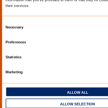
Über uns
their services.
Camping
Consent
Voorwaarden & disclaimer
Necessary
Selection
Privacy policy
Preferences
Impressum
Statistics
Allgemeine liefer- und zahlungsbedingungen
Fordern Sie ein kostenloses Muster an – All Seasons
Marketing
Touring
Selbst erleben – All Seasons Touring
ALLOW ALL
Defence
ALLOW SELECTION