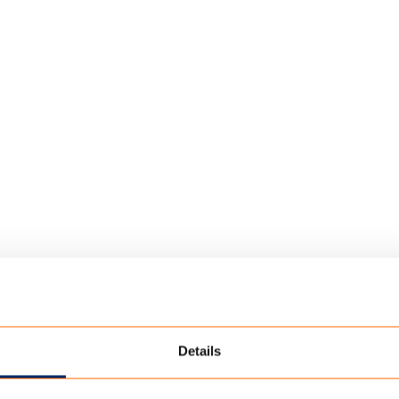
ewebe für leichtere Überzelte, Wände und Innenra
/ 50% Baumwolle
Details
ule