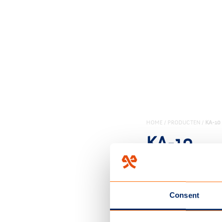
HOME
/
PRODUCTEN
/
KA-10
KA-10
Mittelschweres G
50% Polyester 
Consent
280 gr/m2
30 cm Wassersä