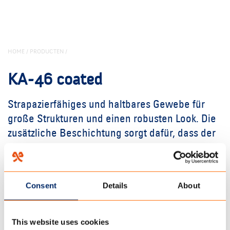
HOME
/
PRODUCTEN
/
KA-46 coated
Strapazierfähiges und haltbares Gewebe für
große Strukturen und einen robusten Look. Die
zusätzliche Beschichtung sorgt dafür, dass der
Stoff optimal vor Wasser und
Witterungseinflüssen geschützt wird.
Consent
Details
About
50% Polyester / 50% Baumwolle
440 gr/m2
50 cm Wassersäule
This website uses cookies