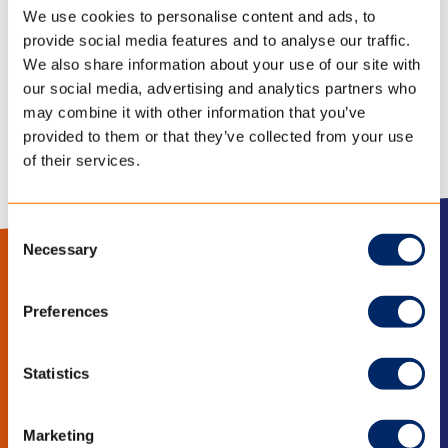
Finish: wasser- und schmutzabweisende
We use cookies to personalise content and ads, to
Ausrüstung
provide social media features and to analyse our traffic.
We also share information about your use of our site with
DIE TECHNISCHEN DATEN HERUNTERLADEN
our social media, advertising and analytics partners who
may combine it with other information that you’ve
provided to them or that they’ve collected from your use
of their services.
Consent
Necessary
Selection
LinkedIn
YouTube
Preferences
Statistics
BLEIB INFORMIERT
Bleiben Sie auf dem Laufenden mit den
Marketing